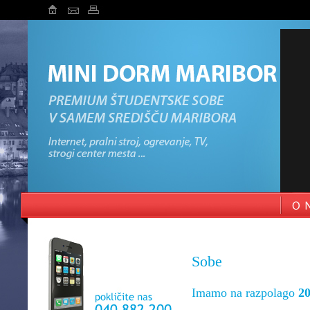
Sobe
Imamo na razpolago
20