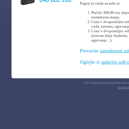
Pogoji in cenik za sobe je :
Plačilo 300,00 eur, dep
normalnem stanju.
Cena v dvoposteljni sobi
voda, internet, ogrevanje
Cena v dvoposteljni sob
(izrecna želja študenta,
ogrevanje ...).
Preverite
zasedenost so
Oglejte si
galerijo sob 
©2012 Mini Dorm Premium študentske sob
mixajlo1